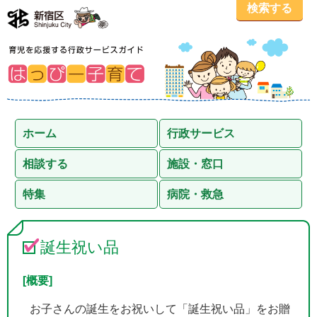
検索する
ホーム
行政サービス
相談する
施設・窓口
特集
病院・救急
誕生祝い品
[概要]
お子さんの誕生をお祝いして「誕生祝い品」をお贈