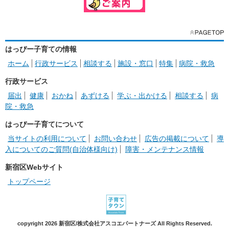
はっぴー子育ての情報
ホーム
行政サービス
相談する
施設・窓口
特集
病院・救急
行政サービス
届出
健康
おかね
あずける
学ぶ・出かける
相談する
病
院・救急
はっぴー子育てについて
当サイトの利用について
お問い合わせ
広告の掲載について
導
入についてのご質問(自治体様向け)
障害・メンテナンス情報
新宿区Webサイト
トップページ
copyright 2026 新宿区/株式会社アスコエパートナーズ All Rights Reserved.