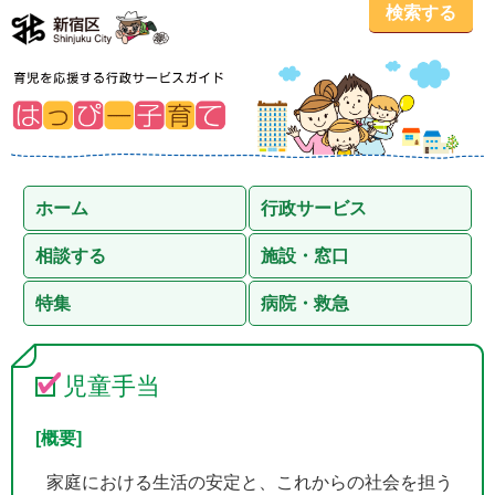
検索する
ホーム
行政サービス
相談する
施設・窓口
特集
病院・救急
児童手当
[概要]
家庭における生活の安定と、これからの社会を担う